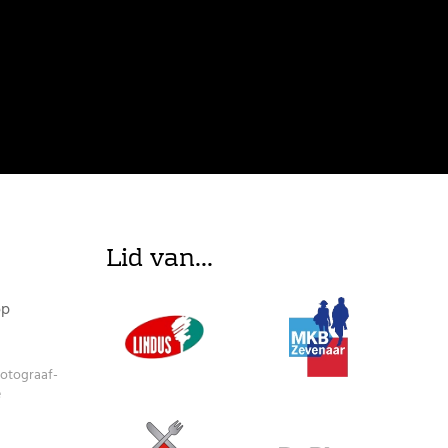
Lid van...
op
fotograaf-
e