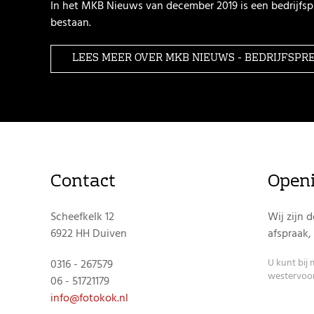
In het MKB Nieuws van december 2019 is een bedrijfspr
bestaan.
LEES MEER OVER MKB NIEUWS - BEDRIJFSPR
Contact
Openi
Scheefkelk 12
Wij zijn 
6922 HH Duiven
afspraak,
U kunt bij
0316 - 267579
westervoort
06 - 51721179
info@fotokok.nl