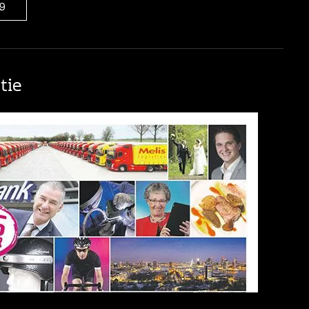
9
tie