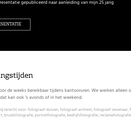
esentatie gepubliceerd naar aanleiding van mijn 25 jarig
ESENTATIE
ngstijden
door de weeks bereikbaar tijdens kantooruren. We werken alleen 
 dat kan ook ‘s avonds of in het weekend.
 mij terecht voor: fotograaf-duiven, fotograaf-arnhem, fotograaf-zevenaar, 
, bruidsfotografie, portretfotografie, bedrijfsfotografie, reclamefotografi